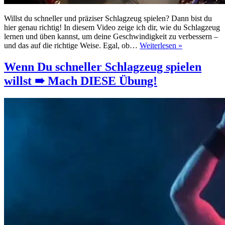
Willst du schneller und präziser Schlagzeug spielen? Dann bist du
hier genau richtig! In diesem Video zeige ich dir, wie du Schlagzeug
lernen und üben kannst, um deine Geschwindigkeit zu verbessern –
Wenn
und das auf die richtige Weise. Egal, ob…
Weiterlesen »
Du
schneller
Wenn Du schneller Schlagzeug spielen
Schlagzeug
willst ➠ Mach DIESE Übung!
spielen
willst
➠
Mach
DIESE
Übung!