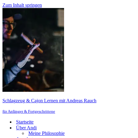
Zum Inhalt springen
Schlagzeug & Cajon Lernen mit Andreas Rauch
für Anfänger & Fortgeschrittene
Startseite
Über Andi
Meine Philosophie