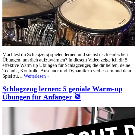
Möchtest du Schlagzeug spielen lernen und suchst nach einfachen
Übungen, um dich aufzuwärmen? In diesem Video zeige ich dir 5
effektive Warm-up Übungen für Schlagzeuger, die dir helfen, deine
Technik, Kontrolle, Ausdauer und Dynamik zu verbessern und dein
Schlagzeug
Spiel zu…
Weiterlesen »
lernen:
5
Schlagzeug lernen: 5 geniale Warm-up
geniale
Übungen für Anfänger 🥁
Warm-
up
Übungen
für
Anfänger
🥁