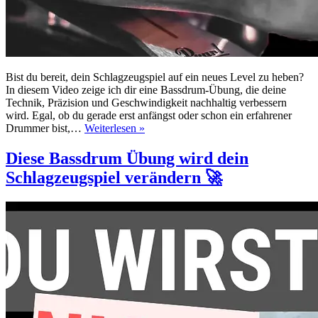
Bist du bereit, dein Schlagzeugspiel auf ein neues Level zu heben?
In diesem Video zeige ich dir eine Bassdrum-Übung, die deine
Technik, Präzision und Geschwindigkeit nachhaltig verbessern
wird. Egal, ob du gerade erst anfängst oder schon ein erfahrener
Diese
Drummer bist,…
Weiterlesen »
Bassdrum
Übung
Diese Bassdrum Übung wird dein
wird
Schlagzeugspiel verändern 🚀
dein
Schlagzeugspiel
verändern
🚀