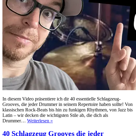
In diesem Video präsentiere ich dir 40 essentielle Schlagzeug-
Grooves, die jeder Drummer in seinem Repertoire haben sollte! Von
klassischen Rock-Beats bis hin zu funkigen Rhythmen, von Jazz bis
Latin – wir decken die wichtigsten Stile ab, die dich als
40
Drummer…
Weiterlesen »
Schlagzeug
Grooves
40 Schlagzeug Grooves die jeder