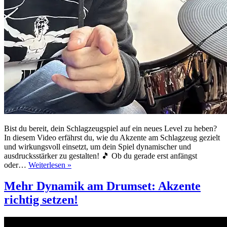
Bist du bereit, dein Schlagzeugspiel auf ein neues Level zu heben?
In diesem Video erfährst du, wie du Akzente am Schlagzeug gezielt
und wirkungsvoll einsetzt, um dein Spiel dynamischer und
ausdrucksstärker zu gestalten! 🎵 Ob du gerade erst anfängst
Mehr
oder…
Weiterlesen »
Dynamik
am
Mehr Dynamik am Drumset: Akzente
Drumset:
richtig setzen!
Akzente
richtig
setzen!