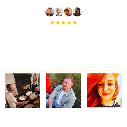
★★★★★
5 von 5
aus
54 Bewertungen
GLÜCKLICHE SCHÜLERINNEN UND
SCHÜLER
„Andi‘ Methode ist
„Ich kann gar nicht
„Andi ist einfach der
wirklich
glauben, wie schnell
beste
bahnbrechend! Ich
ich Fortschritte
Schlagzeuglehrer!