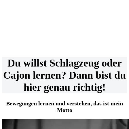
hätte nie gedacht, dass
mache! Andi‘
Seine Methode ist
Cajon lernen so
Unterricht ist super
genial und seine Art
einfach sein kann. Ich
motivierend und
zu unterrichten total
bin begeistert!“
macht richtig Spaß!“
motivierend. Danke
für alles!“
Du willst Schlagzeug oder
Cajon lernen? Dann bist du
hier genau richtig!
Bewegungen lernen und verstehen, das ist mein
Motto