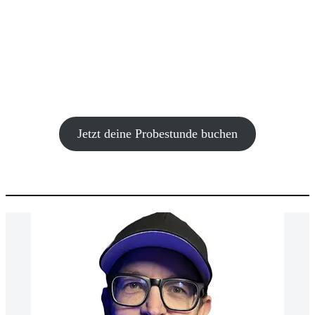
✅ Der PingPong-Effekt
✅ Das 2-Level-System
✅ Der Power-Point
✅ Den Butterfly-Effekt
✅ Den natürlichen Spielzustand
✅ Die richtigen Bewegungen
✅ Spezielle Schlagtypen und Bewegungsmuster
✅ Nutzung der natürlichen Gegebenheiten uvm.
Jetzt deine Probestunde buchen