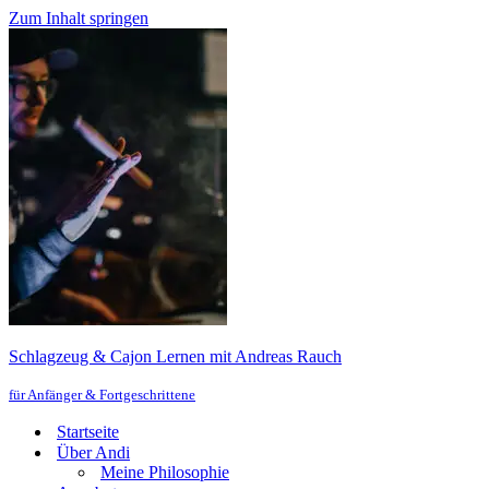
Zum Inhalt springen
Schlagzeug & Cajon Lernen mit Andreas Rauch
für Anfänger & Fortgeschrittene
Startseite
Über Andi
Meine Philosophie