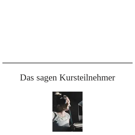
„
gewisse Etwas“
im Unterricht immer und immer wieder
hinzuweisen.
Es reicht leider nicht, nur „so drauflos“, ohne
Plan zu spielen. Du sollst verstehen lernen, dass alles, was
Du
spielst, immer eine
Aussage
hat und
Sinn
ergeben sollte.
Ohne Plan zu spielen, klingt wie: „In Dir ist es
unaufgeräumt“.
Das sagen Kursteilnehmer