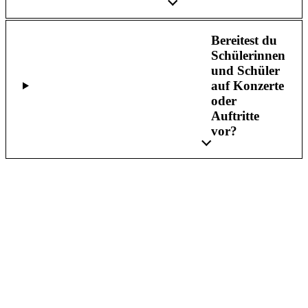
Bereitest du
Schülerinnen
und Schüler
auf Konzerte
oder
Auftritte
vor?
Lerne und verstehe, wie die
Bewegung funktioniert, um
frei und selbstbewusst
Musik zu machen.