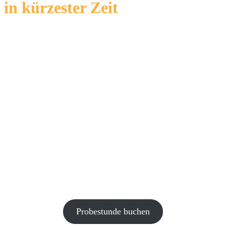
in kürzester Zeit
Wenn du die Musiker bei Drumeo,
Facebook, Instagram oder YouTube siehst,
träumst du dann auch davon, einmal in
deinem Leben mit derselben Energie,
Lockerheit und dem gleichen
ungebändigten Drive und Spielfluss zu
spielen?
Probestunde buchen